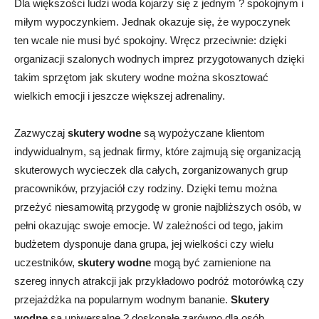
Dla większości ludzi woda kojarzy się z jednym ? spokojnym i
miłym wypoczynkiem. Jednak okazuje się, że wypoczynek
ten wcale nie musi być spokojny. Wręcz przeciwnie: dzięki
organizacji szalonych wodnych imprez przygotowanych dzięki
takim sprzętom jak skutery wodne można skosztować
wielkich emocji i jeszcze większej adrenaliny.
Zazwyczaj
skutery wodne
są wypożyczane klientom
indywidualnym, są jednak firmy, które zajmują się organizacją
skuterowych wycieczek dla całych, zorganizowanych grup
pracowników, przyjaciół czy rodziny. Dzięki temu można
przeżyć niesamowitą przygodę w gronie najbliższych osób, w
pełni okazując swoje emocje. W zależności od tego, jakim
budżetem dysponuje dana grupa, jej wielkości czy wielu
uczestników,
skutery wodne
mogą być zamienione na
szereg innych atrakcji jak przykładowo podróż motorówką czy
przejażdżka na popularnym wodnym bananie.
Skutery
wodne
są uniwersalne ? doskonałe zarówno dla osób