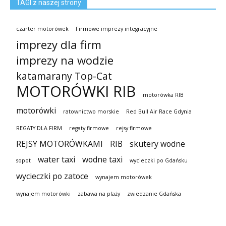
TAGI z naszej strony
czarter motorówek
Firmowe imprezy integracyjne
imprezy dla firm
imprezy na wodzie
katamarany Top-Cat
MOTORÓWKI RIB
motorówka RIB
motorówki
ratownictwo morskie
Red Bull Air Race Gdynia
REGATY DLA FIRM
regaty firmowe
rejsy firmowe
REJSY MOTORÓWKAMI
RIB
skutery wodne
water taxi
wodne taxi
sopot
wycieczki po Gdańsku
wycieczki po zatoce
wynajem motorówek
wynajem motorówki
zabawa na plaży
zwiedzanie Gdańska