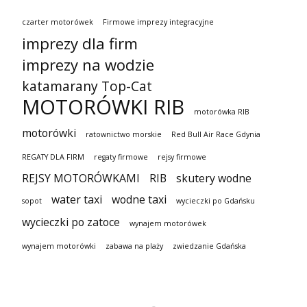
czarter motorówek
Firmowe imprezy integracyjne
imprezy dla firm
imprezy na wodzie
katamarany Top-Cat
MOTORÓWKI RIB
motorówka RIB
motorówki
ratownictwo morskie
Red Bull Air Race Gdynia
REGATY DLA FIRM
regaty firmowe
rejsy firmowe
REJSY MOTORÓWKAMI
RIB
skutery wodne
water taxi
wodne taxi
sopot
wycieczki po Gdańsku
wycieczki po zatoce
wynajem motorówek
wynajem motorówki
zabawa na plaży
zwiedzanie Gdańska